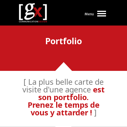
Menu
Portfolio
[ La plus belle carte de
visite d'une agence
est
son portfolio.
Prenez le temps de
vous y attarder !
]