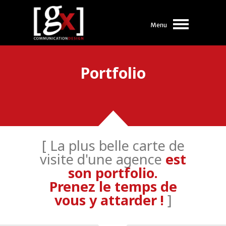
Menu
Portfolio
[ La plus belle carte de
visite d'une agence
est
son portfolio.
Prenez le temps de
vous y attarder !
]