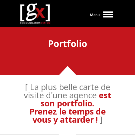
Menu
Portfolio
[ La plus belle carte de
visite d'une agence
est
son portfolio.
Prenez le temps de
vous y attarder !
]