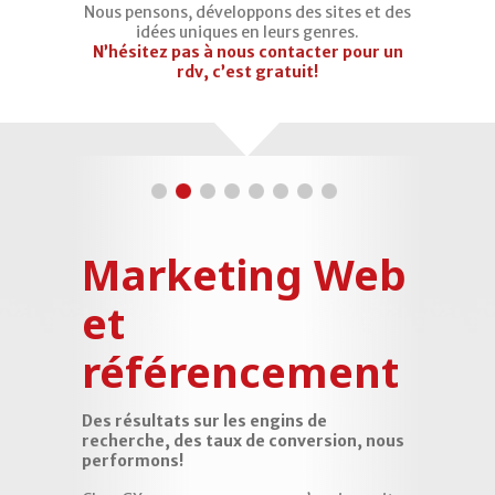
Nous pensons, développons des sites et des
idées uniques en leurs genres.
N’hésitez pas à nous
contacter pour un
rdv
, c’est gratuit!
Marketing Web
St
et
co
ons,
sites
référencement
ve
 unique,
Des résultats sur les engins de
Chez GX
it pour
recherche, des taux de conversion, nous
compren
performons!
esigners
Nous dé
site