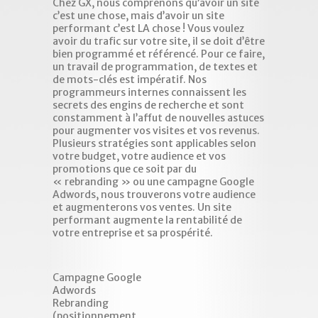
Chez GX, nous comprenons qu’avoir un site
gagnant
ne
c’est une chose, mais d’avoir un site
GX, tous
mage
performant c’est LA chose ! Vous voulez
données
s de
avoir du trafic sur votre site, il se doit d’être
l’impact
ntera et
bien programmé et référencé. Pour ce faire,
Que ce 
our
un travail de programmation, de textes et
une cam
Nos
de mots-clés est impératif. Nos
publicit
che des
programmeurs internes connaissent les
référen
s
secrets des engins de recherche et sont
savoir-f
ir-faire
constamment à l’affut de nouvelles astuces
GX s’aff
. Un
pour augmenter vos visites et vos revenus.
services
être
Plusieurs stratégies sont applicables selon
économi
ments
votre budget, votre audience et vos
relever
tion web
promotions que ce soit par du
publicit
« rebranding » ou une campagne Google
Adwords, nous trouverons votre audience
 de
Fort
et augmenterons vos ventes. Un site
il. Un
d’ex
performant augmente la rentabilité de
com
votre entreprise et sa prospérité.
sité.
réal
n ligne
s
Campagne Google
Adwords
Une con
Rebranding
approfo
(positionnement