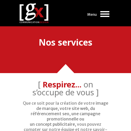
Menu
Nos services
[
Respirez...
on
Nos
s’occupe de vous ]
services
Que ce soit pour la création de votre
image
de marque
,
votre site web
,
du
référencement seo
,
une campagne
promotionnelle
ou
un
concept publicitaire
,
vous pouvez
compter sur notre équipe et notre savoir-