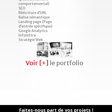
marché 
comportemental)
Une ana
SEO
enjeux e
Réécriture d’URL
Des
Balise sémantique
recomm
Landing page (Page
pour ac
d’entrée spécifique)
concrèt
Google Analytics
De
Infolettre
l’acco
Stratégie Web
dans le
définie
Des ma
perform
budgets
Voir
[+]
le portfolio
et livré
Des rés
mesurab
sur le R
sur
investi
Sauvez 
un seul 
service
io
Image 
et bran
Faites-nous part de vos projets !